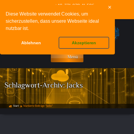
+49-331-979-11-586
✕
info@deinnetzwerkfachmann.de
Diese Website verwendet Cookies, um
sicherzustellen, dass unsere Webseite ideal
nutzbar ist.
Ablehnen
Akzeptieren
Menü
Schlagwort-Archiv:
Jacks
Start
Markierte Beiträge: "Jacks"
home_work
double_arrow