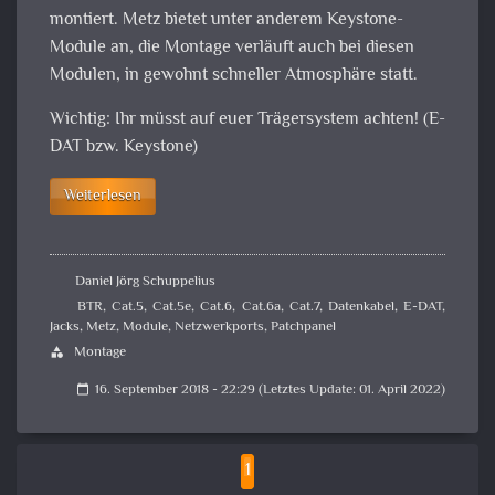
montiert. Metz bietet unter anderem Keystone-
Module an, die Montage verläuft auch bei diesen
Modulen, in gewohnt schneller Atmosphäre statt.
Wichtig: Ihr müsst auf euer Trägersystem achten! (E-
DAT bzw. Keystone)
Weiterlesen
Daniel Jörg Schuppelius
BTR
,
Cat.5
,
Cat.5e
,
Cat.6
,
Cat.6a
,
Cat.7
,
Datenkabel
,
E-DAT
,
Jacks
,
Metz
,
Module
,
Netzwerkports
,
Patchpanel
Montage
category
16. September 2018 - 22:29 (Letztes Update: 01. April 2022)
calendar_today
1