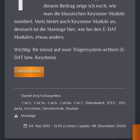
F
diesem Beitrag zeige ich euch, wie
man die klassischen Keystone-Module
montiert. Metz bietet auch Keystone-Module an,
dennoch ist die Montage hier, wie bei den E-DAT
Modulen, etwas anders.
Wichtig: Ihr müsst auf euer Trägersystem achten! (E-
DAT bzw. Keystone)
Weiterlesen
Daniel Jörg Schuppelius
Cat.5
,
Cat.5e
,
Cat.6
,
Cat.6a
,
Cat.7
,
Datenkabel
,
IEEE
,
ISO
,
Jacks
,
Keystone
,
Messtechnik
,
Module
Montage
category
04. Mai 2019 - 21:03 (Letztes Update: 08. Dezember 2020)
calendar_today