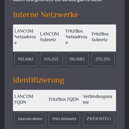
Daten neu generiert. Ein zurück gibt es nicht!
Interne Netzwerke
LANCOM
Fritz!Box
LANCOM
Fritz!Box
Netzadress
Netzadress
Subnetz
Subnetz
e
e
Identifizierung
LANCOM
Verbindungsna
Fritz!Box FQDN
FQDN
me