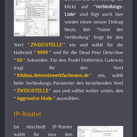
klickt auf “
Verbindungs-
Liste
” und fügt auch hier
wieder einen neuen Eintrag
hinzu. Bei “Name der
Verbindung” tragt ihr den
Wert “
ZWEIGSTELLE
” ein und wählt für die
Haltezeit “
9999
” und für die Dead Peer Detection
“
60
” Sekunden. Für den Punkt Entferntes Gateway
tragt ihr den Wert
“
fritzbox.deinnetzwerkfachmann.de
” ein, wählt
beim Verbindungs-Parameter den bestehenden Wert
“
ZWEIGSTELLE
” aus und solltet weiter unten, den
“
Aggressive Mode
” auswählen.
IP-Router
Im Abschnitt IP-Router
wählt ihr nun den