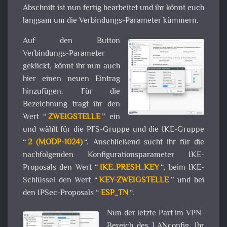
Abschnitt ist nun fertig bearbeitet und ihr könnt euch
langsam um die Verbindungs-Parameter kümmern.
Auf den Button
Verbindungs-Parameter
geklickt, könnt ihr nun auch
hier einen neuen Eintrag
hinzufügen. Für die
Bezeichnung tragt ihr den
Wert “
ZWEIGSTELLE
” ein
und wählt für die PFS-Gruppe und die IKE-Gruppe
“
2 (MODP-1024)
“. Anschließend sucht ihr für die
nachfolgenden Konfigurationsparameter IKE-
Proposals den Wert “
IKE_PRESH_KEY
“, beim IKE-
Schlüssel den Wert “
KEY-ZWEIGSTELLE
” und bei
den IPSec-Proposals “
ESP_TN
“.
Nun der letzte Part im VPN-
Bereich des LANconfig. Ihr