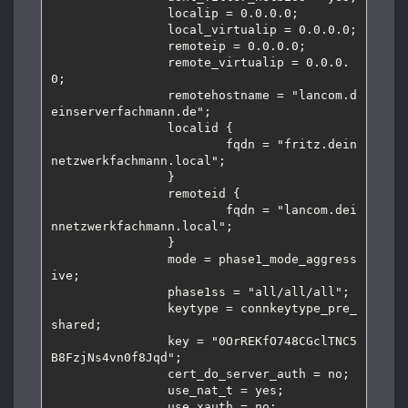
                localip = 0.0.0.0;

                local_virtualip = 0.0.0.0;

                remoteip = 0.0.0.0;

                remote_virtualip = 0.0.0.
0;

                remotehostname = "lancom.d
einserverfachmann.de";

                localid {

                        fqdn = "fritz.dein
netzwerkfachmann.local";

                }

                remoteid {

                        fqdn = "lancom.dei
nnetzwerkfachmann.local";

                }

                mode = phase1_mode_aggress
ive;

                phase1ss = "all/all/all";

                keytype = connkeytype_pre_
shared;

                key = "0OrREKfO748CGclTNC5
B8FzjNs4vn0f8Jqd";

                cert_do_server_auth = no;

                use_nat_t = yes;

                use_xauth = no;
