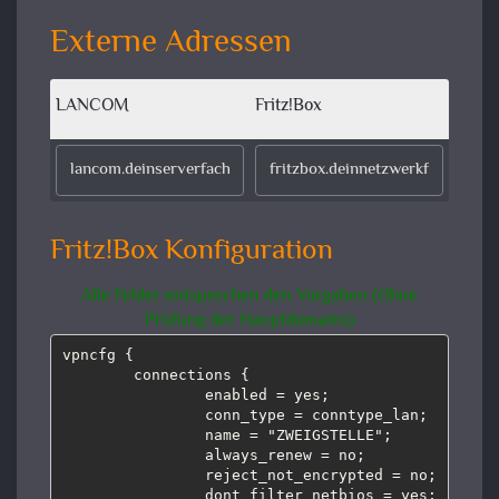
Externe Adressen
LANCOM
Fritz!Box
Fritz!Box Konfiguration
Alle Felder entsprechen den Vorgaben (Ohne
Prüfung der Hauptdomains)
vpncfg {

        connections {

                enabled = yes;

                conn_type = conntype_lan;

                name = "ZWEIGSTELLE";

                always_renew = no;

                reject_not_encrypted = no;

                dont_filter_netbios = yes;
