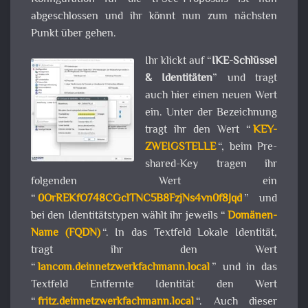
abgeschlossen und ihr könnt nun zum nächsten
Punkt über gehen.
Ihr klickt auf “
IKE-Schlüssel
& Identitäten
” und tragt
auch hier einen neuen Wert
ein. Unter der Bezeichnung
tragt ihr den Wert “
KEY-
ZWEIGSTELLE
“, beim Pre-
shared-Key tragen ihr
folgenden Wert ein
“
0OrREKfO748CGclTNC5B8FzjNs4vn0f8Jqd
” und
bei den Identitätstypen wählt ihr jeweils “
Domänen-
Name (FQDN)
“. In das Textfeld Lokale Identität,
tragt ihr den Wert
“
lancom.deinnetzwerkfachmann.local
” und in das
Textfeld Entfernte Identität den Wert
“
fritz.deinnetzwerkfachmann.local
“. Auch dieser