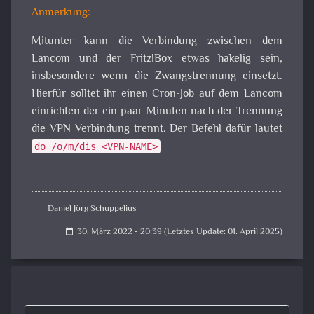
Anmerkung:
Mitunter kann die Verbindung zwischen dem
Lancom und der Fritz!Box etwas hakelig sein,
insbesondere wenn die Zwangstrennung einsetzt.
Hierfür solltet ihr einen Cron-Job auf dem Lancom
einrichten der ein paar Minuten nach der Trennung
die VPN Verbindung trennt. Der Befehl dafür lautet
do /o/m/dis <VPN-NAME>
Daniel Jörg Schuppelius
30. März 2022 - 20:39 (Letztes Update: 01. April 2025)
calendar_today