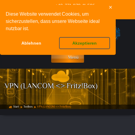
+49-331-979-11-586
✕
info@deinnetzwerkfachmann.de
Diese Website verwendet Cookies, um
sicherzustellen, dass unsere Webseite ideal
nutzbar ist.
Ablehnen
Akzeptieren
Menü
VPN (LANCOM <> Fritz!Box)
Start
Toolbox
VPN (LANCOM <> Fritz!Box)
home_work
double_arrow
double_arrow