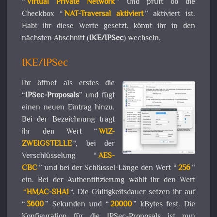
“
Virtual Private Network
” und prüft ob die
Checkbox “
NAT-Traversal aktiviert
” aktiviert ist.
Habt ihr diese Werte gesetzt, könnt ihr in den
nächsten Abschnitt (
IKE/IPSec
) wechseln.
IKE/IPSec
Ihr öffnet als erstes die
“
IPSec-Proposals
” und fügt
einen neuen Eintrag hinzu.
Bei der Bezeichnung tragt
ihr den Wert “
WIZ-
ZWEIGSTELLE
“, bei der
Verschlüsselung “
AES-
CBC
” und bei der Schlüssel-Länge den Wert “
256
”
ein. Bei der Authentifizierung wählt ihr den Wert
“
HMAC-SHA1
“. Die Gültigkeitsdauer setzen ihr auf
“
3600
” Sekunden und “
20000
” kBytes fest. Die
Konfiguration für die IPSec-Proposals ist nun