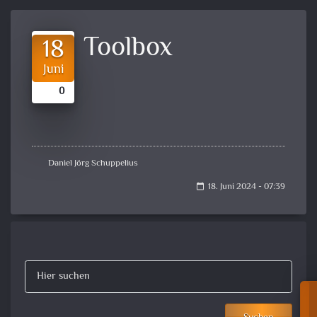
Toolbox
18
Juni
0
Daniel Jörg Schuppelius
18. Juni 2024 - 07:39
calendar_today