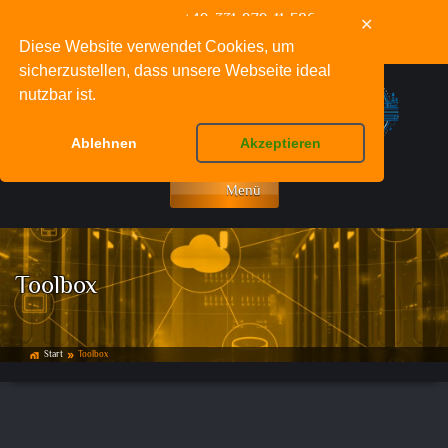
+49-331-979-11-586
✕
info@deinnetzwerkfachmann.de
Diese Website verwendet Cookies, um
sicherzustellen, dass unsere Webseite ideal
nutzbar ist.
Ablehnen
Akzeptieren
Menü
Toolbox
Start
Toolbox
home_work
double_arrow