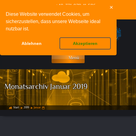
+49-331-979-11-586
✕
info@deinnetzwerkfachmann.de
Diese Website verwendet Cookies, um
sicherzustellen, dass unsere Webseite ideal
nutzbar ist.
Ablehnen
Akzeptieren
Menü
Monatsarchiv Januar 2019
Start
2019
Januar
home_work
double_arrow
double_arrow
calendar_today