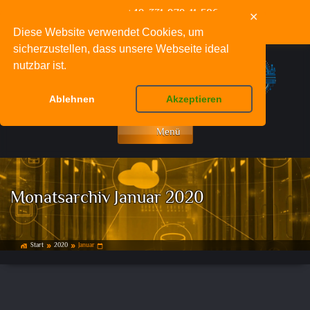
+49-331-979-11-586
✕
info@deinnetzwerkfachmann.de
Diese Website verwendet Cookies, um
sicherzustellen, dass unsere Webseite ideal
nutzbar ist.
Ablehnen
Akzeptieren
Menü
Monatsarchiv Januar 2020
Start
2020
Januar
home_work
double_arrow
double_arrow
calendar_today