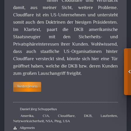
hinter Cloudflare und verursacht
damit, aus meiner Sicht, weitere Probleme.
Cloudflare ist ein US-Unternehmen und untersteht
somit auch den Doktrinen der hiesigen Präsidenten.
Im Klartext, paart die DKB amerikanische
Staatsneugier mit den Sicherheits- und
Privatsphäreinteressen ihrer Kunden. Wohlwissend,
dass auch staatliche US-Organisationen hinter
Cloudflare versteckt sind, könnte sich hier eine Tür
geöffnet haben, welche die DKB bzw. deren Kunden
zum großen Lauschangriff freigibt.
Weiterlesen
Daniel Jörg Schuppelius
Amerika
,
CIA
,
Cloudflare
,
DKB
,
Laufzeiten
,
Netzwerksicherheit
,
NSA
,
Ping
,
USA
Allgemein
category