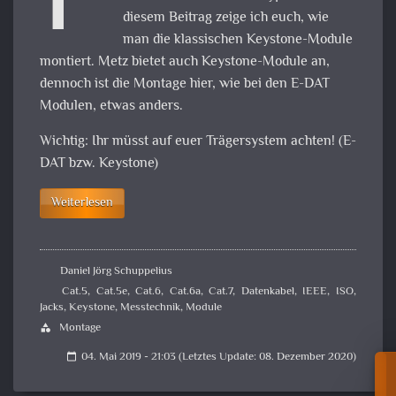
F
diesem Beitrag zeige ich euch, wie
man die klassischen Keystone-Module
montiert. Metz bietet auch Keystone-Module an,
dennoch ist die Montage hier, wie bei den E-DAT
Modulen, etwas anders.
Wichtig: Ihr müsst auf euer Trägersystem achten! (E-
DAT bzw. Keystone)
Weiterlesen
Daniel Jörg Schuppelius
Cat.5
,
Cat.5e
,
Cat.6
,
Cat.6a
,
Cat.7
,
Datenkabel
,
IEEE
,
ISO
,
Jacks
,
Keystone
,
Messtechnik
,
Module
Montage
category
04. Mai 2019 - 21:03 (Letztes Update: 08. Dezember 2020)
calendar_today