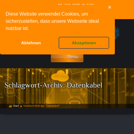
+49-331-979-11-586
✕
info@deinnetzwerkfachmann.de
Diese Website verwendet Cookies, um
sicherzustellen, dass unsere Webseite ideal
nutzbar ist.
Ablehnen
Akzeptieren
Menü
Schlagwort-Archiv:
Datenkabel
Start
Markierte Beiträge: "Datenkabel"
home_work
double_arrow