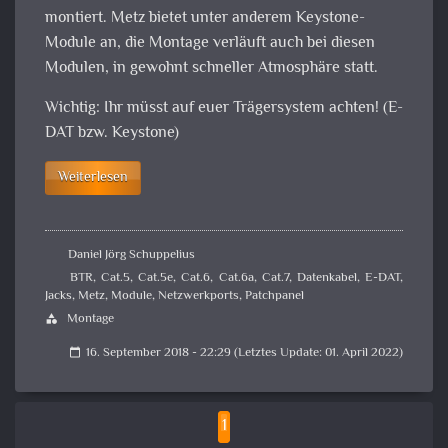
montiert. Metz bietet unter anderem Keystone-
Module an, die Montage verläuft auch bei diesen
Modulen, in gewohnt schneller Atmosphäre statt.
Wichtig: Ihr müsst auf euer Trägersystem achten! (E-
DAT bzw. Keystone)
Weiterlesen
Daniel Jörg Schuppelius
BTR
,
Cat.5
,
Cat.5e
,
Cat.6
,
Cat.6a
,
Cat.7
,
Datenkabel
,
E-DAT
,
Jacks
,
Metz
,
Module
,
Netzwerkports
,
Patchpanel
Montage
category
16. September 2018 - 22:29 (Letztes Update: 01. April 2022)
calendar_today
1