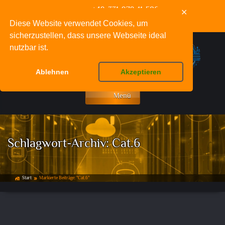
+49-331-979-11-586
✕
info@deinnetzwerkfachmann.de
Diese Website verwendet Cookies, um
sicherzustellen, dass unsere Webseite ideal
nutzbar ist.
Ablehnen
Akzeptieren
Menü
Schlagwort-Archiv:
Cat.6
Start
Markierte Beiträge: "Cat.6"
home_work
double_arrow