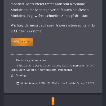
montiert. Metz bietet unter anderem Keystone-
Module an, die Montage verläuft auch bei diesen
Modulen, in gewohnt schneller Atmosphäre statt.
Wichtig: Ihr müsst auf euer Trägersystem achten! (E-
DAT bzw. Keystone)
Weiterlesen
Daniel Jörg Schuppelius
BTR
,
Cat.5
,
Cat.5e
,
Cat.6
,
Cat.6a
,
Cat.7
,
Datenkabel
,
E-DAT
,
Jacks
,
Metz
,
Module
,
Netzwerkports
,
Patchpanel
Montage
category
16. September 2018 - 22:29 (Letztes Update: 01. April 2022)
calendar_today
1