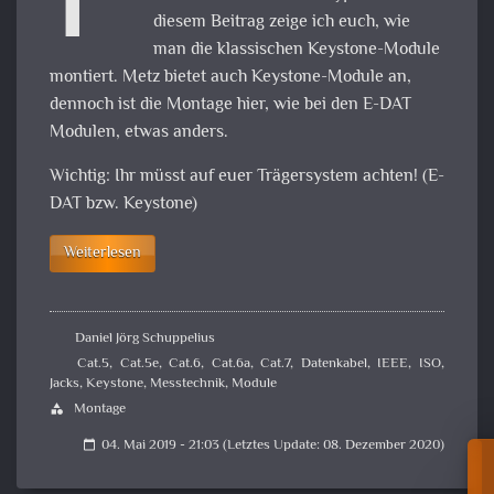
F
diesem Beitrag zeige ich euch, wie
man die klassischen Keystone-Module
montiert. Metz bietet auch Keystone-Module an,
dennoch ist die Montage hier, wie bei den E-DAT
Modulen, etwas anders.
Wichtig: Ihr müsst auf euer Trägersystem achten! (E-
DAT bzw. Keystone)
Weiterlesen
Daniel Jörg Schuppelius
Cat.5
,
Cat.5e
,
Cat.6
,
Cat.6a
,
Cat.7
,
Datenkabel
,
IEEE
,
ISO
,
Jacks
,
Keystone
,
Messtechnik
,
Module
Montage
category
04. Mai 2019 - 21:03 (Letztes Update: 08. Dezember 2020)
calendar_today