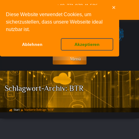
+49-331-979-11-586
✕
info@deinnetzwerkfachmann.de
Diese Website verwendet Cookies, um
sicherzustellen, dass unsere Webseite ideal
nutzbar ist.
Ablehnen
Akzeptieren
Menü
Schlagwort-Archiv:
BTR
Start
Markierte Beiträge: "BTR"
home_work
double_arrow