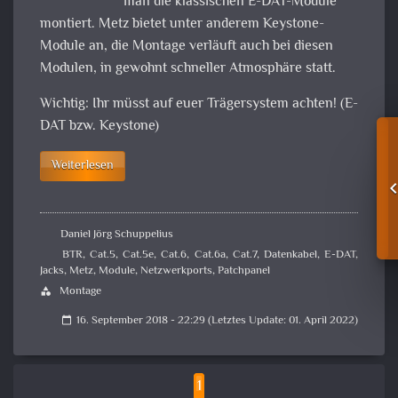
man die klassischen E-DAT-Module
montiert. Metz bietet unter anderem Keystone-
Module an, die Montage verläuft auch bei diesen
Modulen, in gewohnt schneller Atmosphäre statt.
Wichtig: Ihr müsst auf euer Trägersystem achten! (E-
DAT bzw. Keystone)
Weiterlesen
Daniel Jörg Schuppelius
BTR
,
Cat.5
,
Cat.5e
,
Cat.6
,
Cat.6a
,
Cat.7
,
Datenkabel
,
E-DAT
,
Jacks
,
Metz
,
Module
,
Netzwerkports
,
Patchpanel
Montage
category
16. September 2018 - 22:29 (Letztes Update: 01. April 2022)
calendar_today
1