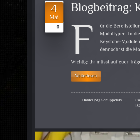
Blogbeitrag:
4
F
Mai
ür die Bereitstell
0
Modultypen. In die
Keystone-Module m
dennoch ist die Mo
Wichtig: Ihr müsst auf euer Trä
Weiterlesen
Daniel Jörg Schuppelius
Ca
IS