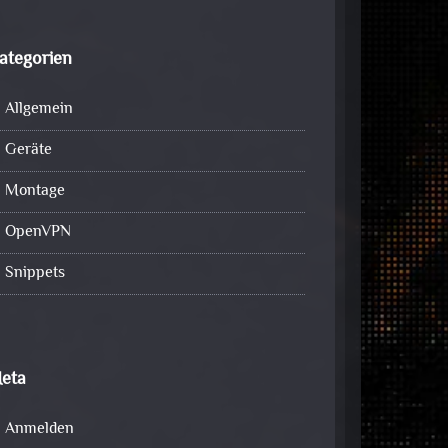
ategorien
Allgemein
Geräte
Montage
OpenVPN
Snippets
eta
Anmelden