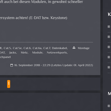
ft auch bei diesen Modulen, in gewohnt schneller
K
gersystem achten! (E-DAT bzw. Keystone)
R
,
Cat.5
,
Cat.5e
,
Cat.6
,
Cat.6a
,
Cat.7
,
Datenkabel
,
category
Montage
DAT
,
Jacks
,
Metz
,
Module
,
Netzwerkports
,
tchpanel
16. September 2018 - 22:29 (Letztes Update: 01. April 2022)
calendar_today
1
M