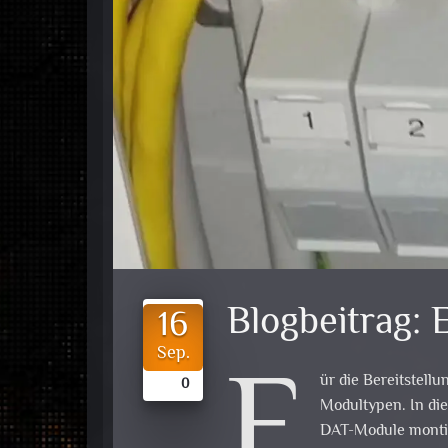
Blogbeitrag:
16
F
Sep.
ür die Bereitstell
0
Modultypen. In die
DAT-Module montie