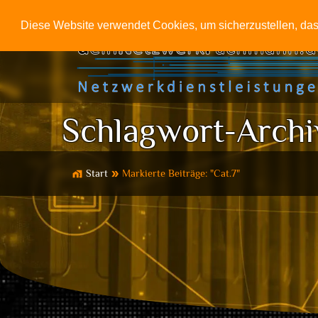
Diese Website verwendet Cookies, um sicherzustellen, dass
Schlagwort-Archi
Start
Markierte Beiträge: "Cat.7"
home_work
double_arrow