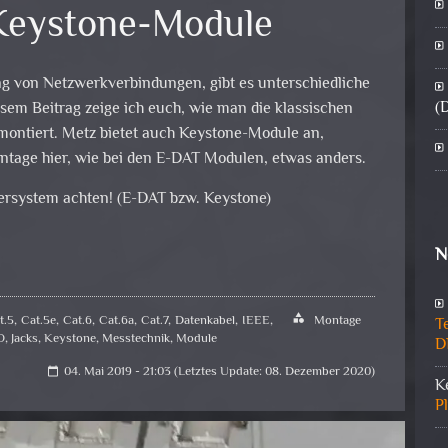
Keystone-Module
ung von Netzwerkverbindungen, gibt es unterschiedliche
(
sem Beitrag zeige ich euch, wie man die klassischen
ontiert. Metz bietet auch Keystone-Module an,
ntage hier, wie bei den E-DAT Modulen, etwas anders.
gersystem achten! (E-DAT bzw. Keystone)
N
t.5
,
Cat.5e
,
Cat.6
,
Cat.6a
,
Cat.7
,
Datenkabel
,
IEEE
,
category
Montage
T
O
,
Jacks
,
Keystone
,
Messtechnik
,
Module
D
04. Mai 2019 - 21:03 (Letztes Update: 08. Dezember 2020)
calendar_today
K
P