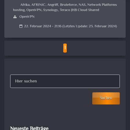
Afrika
,
AFRINIC
,
Angriff
,
Bruteforce
,
NAS
,
Network Platforms
hosting
,
OpenVPN
,
Synology
,
Teraco JHB Cloud Shared
OpenVPN
category
22. Februar 2024 - 21:16 (Letztes Update: 23. Februar 2024)
calendar_today
1
Suchen
Neueste Beiträge