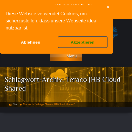
+49-331-979-11-586
✕
info@deinnetzwerkfachmann.de
Diese Website verwendet Cookies, um
sicherzustellen, dass unsere Webseite ideal
nutzbar ist.
Ablehnen
Akzeptieren
Menü
Schlagwort-Archiv:
Teraco JHB Cloud
Shared
Start
Markierte Beiträge: "Teraco JHB Cloud Shared"
home_work
double_arrow