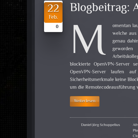
Blogbeitrag:
22
M
Feb.
omentan lau
0
welche aus
genau dahin
geworden 
Arbeitskoll
blockierte OpenVPN-Server se
OpenVPN-Server laufen auf S
Sicherheitsmerkmale keine Block
um die Remotecodeausführung 
Weiterlesen
Daniel Jörg Schuppelius
Afr
Pl
Cl