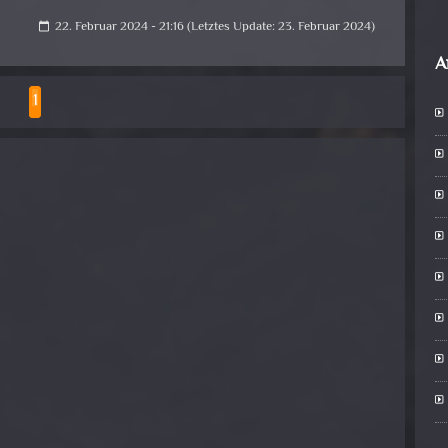
22. Februar 2024 - 21:16 (Letztes Update: 23. Februar 2024)
calendar_today
A
1