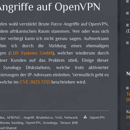
Angriffe auf OpenVPN
fen wohl verstärkt Brute-Force-Angriffe auf OpenVPN,
(
 dem afrikanischen Raum stammen. Wer oder was sich
ter verbirgt kann ich nicht genau sagen. Aufmerksam
bin ich durch die Meldung eines ehemaligen
egen (
LDS Systems GmbH
), welcher wiederum durch
iner Kunden auf das Problem stieß. Einige dieser
ynology Diskstations, welche trotz aktivierter
N
ierungen der IP-Adressen einleiten. Vermutlich geht es
welche im
CVE-2023-7235
beschrieben wird.
T
D
K
P
ika
,
AFRINIC
,
Angriff
,
Bruteforce
,
NAS
,
Network
category
OpenVPN
atforms hosting
,
OpenVPN
,
Synology
,
Teraco JHB
oud Shared