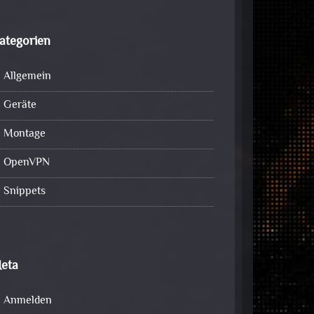
ategorien
Allgemein
Geräte
Montage
OpenVPN
Snippets
eta
Anmelden