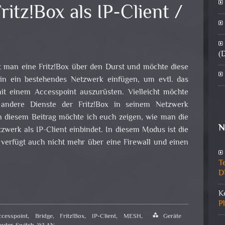
ritz!Box als IP-Client /
(
 man eine Fritz!Box über den Durst und möchte diese
in ein bestehendes Netzwerk einfügen, um evtl. das
t einem Accesspoint auszurüsten. Vielleicht möchte
ndere Dienste der Fritz!Box in seinem Netzwerk
n diesem Beitrag möchte ich euch zeigen, wie man die
N
tzwerk als IP-Client einbindet. In diesem Modus ist die
 verfügt auch nicht mehr über eine Firewall und einen
T
D
K
P
ccesspoint
,
Bridge
,
Fritz!Box
,
IP-Client
,
MESH
,
category
Geräte