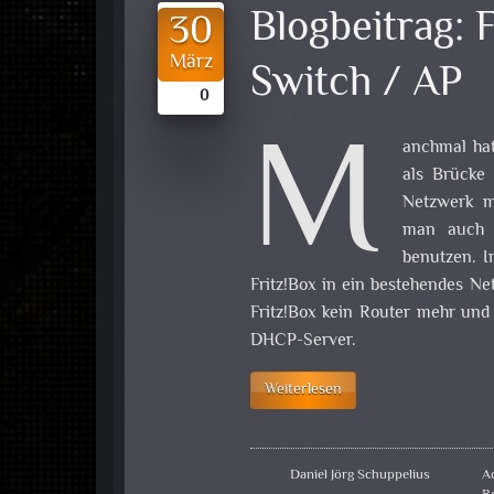
Blogbeitrag:
F
30
März
Switch / AP
0
M
anchmal hat
als Brücke 
Netzwerk mi
man auch a
benutzen. I
Fritz!Box in ein bestehendes Ne
Fritz!Box kein Router mehr und
DHCP-Server.
Weiterlesen
Daniel Jörg Schuppelius
A