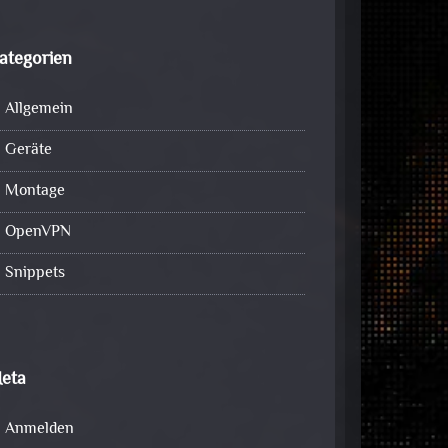
ategorien
Allgemein
Geräte
Montage
OpenVPN
Snippets
eta
Anmelden