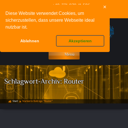
+49-331-979-11-586
✕
info@deinnetzwerkfachmann.de
Diese Website verwendet Cookies, um
sicherzustellen, dass unsere Webseite ideal
nutzbar ist.
Ablehnen
Akzeptieren
Menü
Schlagwort-Archiv:
Router
Start
Markierte Beiträge: "Router"
home_work
double_arrow