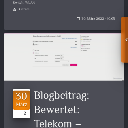
Switch
,
WLAN
Geräte
category
30. März 2022 - 10:05
calendar_today
Blogbeitrag:
30
März
Bewertet:
2
Telekom –