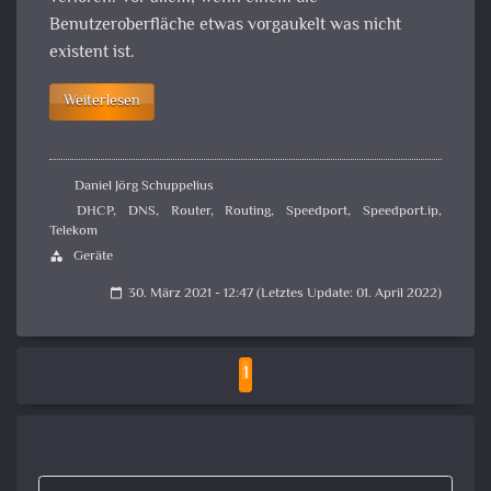
Benutzeroberfläche etwas vorgaukelt was nicht
existent ist.
Weiterlesen
Daniel Jörg Schuppelius
DHCP
,
DNS
,
Router
,
Routing
,
Speedport
,
Speedport.ip
,
Telekom
Geräte
category
30. März 2021 - 12:47 (Letztes Update: 01. April 2022)
calendar_today
1